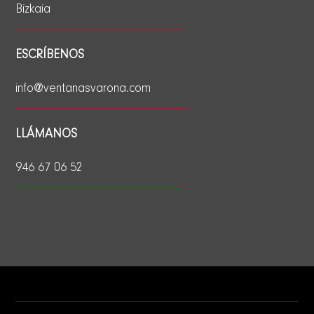
Bizkaia
ESCRÍBENOS
info@ventanasvarona.com
LLÁMANOS
946 67 06 52