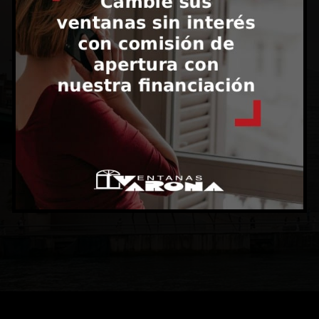
Nicolas Maria Urgoiti Kalea, 6, 48850 Aranguren,
Bizkaia
ESCRÍBENOS
info@ventanasvarona.com
LLÁMANOS
946 67 06 52