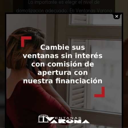
Lo importante es elegir el nivel de
domotización adecuado. En Ventanas Varona
solemos recomendar empezar por lo que
más se nota: persianas motorizadas y control
sencillo. Luego, si el cliente quiere, se puede
escalar.
Integración discreta y
estética
La tecnología no debería verse
. Buscamos
que mandos, interruptores y sistemas
queden integrados y sean fáciles de usar
por cualquiera en casa.