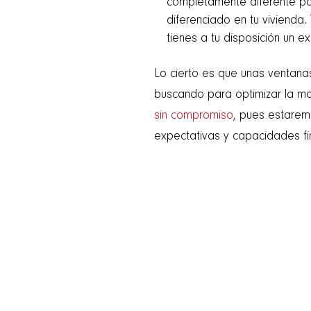
completamente diferente para
diferenciado en tu vivienda. 
tienes a tu disposición un e
Lo cierto es que unas ventana
buscando para optimizar la mo
sin compromiso
, pues estare
expectativas y capacidades fi
VEN A CONOCERNOS
Nicolas Maria Urgoiti Kalea, 6, 48850 Aranguren, Bi