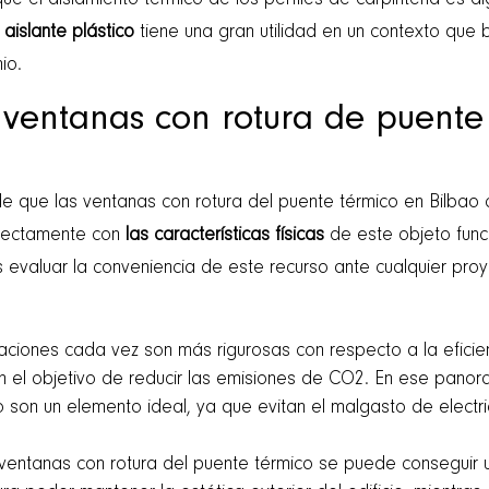
que el aislamiento térmico de los perfiles de carpintería es a
 aislante plástico
tiene una gran utilidad en un contexto que 
nio.
 ventanas con rotura de puente
de que las ventanas con rotura del puente térmico en Bilbao 
irectamente con
las características físicas
de este objeto funci
aluar la conveniencia de este recurso ante cualquier proye
slaciones cada vez son más rigurosas con respecto a la efic
on el objetivo de reducir las emisiones de CO2. En ese panor
 son un elemento ideal, ya que evitan el malgasto de electri
 ventanas con rotura del puente térmico se puede conseguir u