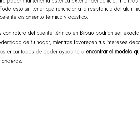
 poder mantener la estética exterior del edificio, mientras d
Todo esto sin tener que renunciar a la resistencia del alumini
xcelente aislamiento térmico y acústico.
s con rotura del puente térmico en Bilbao podrían ser exac
dernidad de tu hogar, mientras favorecen tus intereses deco
mos encantados de poder ayudarte a
encontrar el modelo qu
nancieras.
zkaia