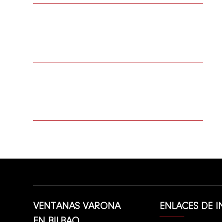
ESCRÍBENOS
info@ventanasvarona.com
LLÁMANOS
946 67 06 52
VENTANAS VARONA
ENLACES DE I
EN BILBAO